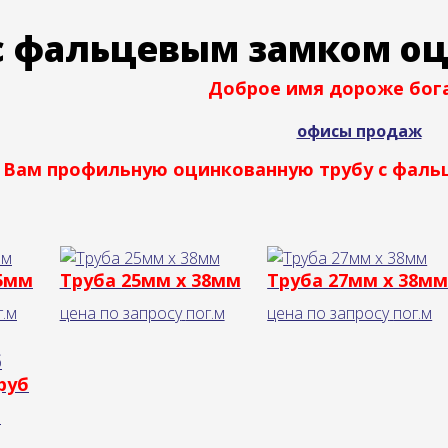
с фальцевым замком оц
Доброе имя дороже бога
офисы продаж
 Вам профильную оцинкованную трубу с фаль
25мм
Труба 25мм x 38мм
Труба 27мм x 38м
г.м
цена по запросу
пог.м
цена по запросу
пог.м
руб
.