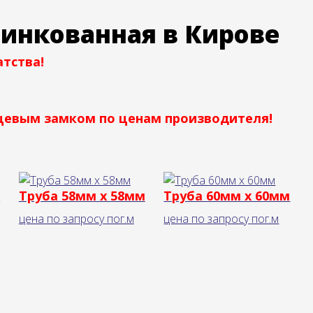
инкованная в Кирове
тства!
цевым замком по ценам производителя!
м
Труба 58мм x 58мм
Труба 60мм x 60мм
цена по запросу
пог.м
цена по запросу
пог.м