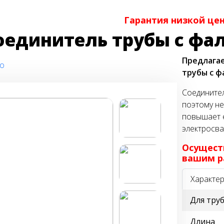
Гарантия низкой це
оединитель трубы с фа
Предлага
о
трубы с ф
Соединител
поэтому не
повышает е
электросва
Осущест
вашим р
Характер
Для тру
Длина