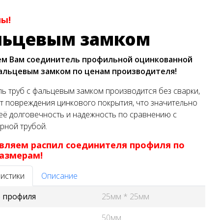
ны!
льцевым замком
ем Вам соединитель профильной оцинкованной
альцевым замком по ценам производителя!
ь труб с фальцевым замком производится без сварки,
т повреждения цинкового покрытия, что значительно
ё долговечность и надежность по сравнению с
рной трубой.
вляем распил соединителя профиля по
азмерам!
истики
Описание
б профиля
25мм * 25мм
50мм.